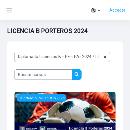
Salta al contenido principal
Acceder
Panel lateral
LICENCIA B PORTEROS 2024
Categorías
Buscar cursos
Buscar cursos
Imagen del curso LICENCIA B PORTEROS 2024
LICENCIA B PORTEROS 2024